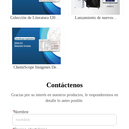
Colección de Literatura I2026
Lanzamiento de nuevos
Q2 Aplicaciones de la Serie
productos | IVScope 7000Pro
Clinx ChemiScope
Planta En Vivo Sistema De
Imágenes
ChemiScope Imágenes De
Fluorescencia Y
Quimioluminiscencia |
Contáctenos
Trimestre 1 2026 Resumen De
Literatura De Aplicación De
Gracias por su interés en nuestros productos, le responderemos en
Puntuación Alta
detalle lo antes posible.
*
Nombre