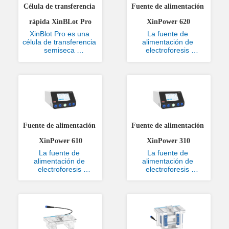
Célula de transferencia 
Fuente de alimentación 
rápida XinBLot Pro
XinPower 620
XinBlot Pro es una 
La fuente de 
célula de transferencia 
alimentación de 
semiseca 
electroforesis 
especialmente 
XinPower 620 
diseñada para la 
proporciona corriente 
transferencia rápida 
constante, voltaje y 
(menos de 10 minutos) 
potencia de salida 
de proteínas de geles 
para unidades de 
a membranas de 
electroforesis 
nitrocelulosa o PVDF.  
horizontal, 
Mejora la comodidad 
electroforesis vertical y 
del usuario al integrar 
sistemas de 
Fuente de alimentación 
Fuente de alimentación 
la conectividad de u...
transferencia. Su 
diseño de control de 
XinPower 610
XinPower 310
circuito d...
La fuente de 
La fuente de 
alimentación de 
alimentación de 
electroforesis 
electroforesis 
XinPower 610 
XinPower 310 
proporciona corriente 
proporciona corriente 
constante, voltaje y 
constante, voltaje y 
potencia de salida 
potencia de salida 
para electroforesis 
para electroforesis 
horizontal, 
horizontal, 
electroforesis vertical y 
electroforesis vertical y 