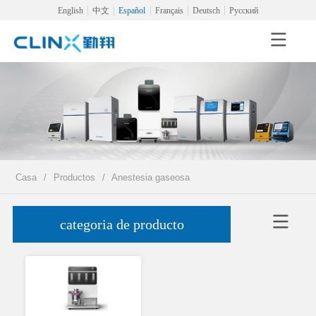
English
中文
Español
Français
Deutsch
Русский
Casa
/
Productos
/
Anestesia gaseosa
categoria de producto