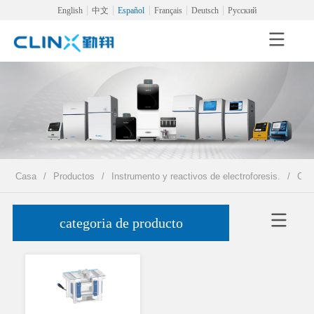
English
中文
Español
Français
Deutsch
Русский
Casa
/
Productos
/
Instrumento y reactivos de electroforesis.
/
Célu
categoria de producto