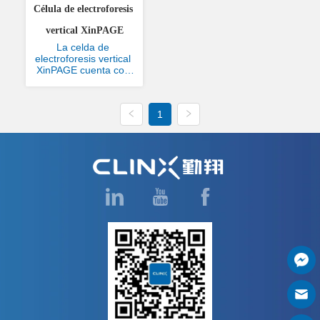
Célula de electroforesis 
vertical XinPAGE
La celda de 
electroforesis vertical 
XinPAGE cuenta con 
conectividad de un 
solo cable y extracción 
de tapa con una sola 
1
mano, lo que mejora 
significativamente la 
comodidad del 
usuario. El innovador 
electrodo de tira ofrece 
una vida útil 
prolongada y u...