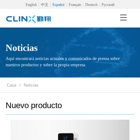
English
中文
Español
Français
Deutsch
Русский
Noticias
Aquí encontrará noticias actuales y comunicados de prensa sobre
nuestros productos y sobre la propia empresa.
Casa
/
Noticias
Nuevo producto