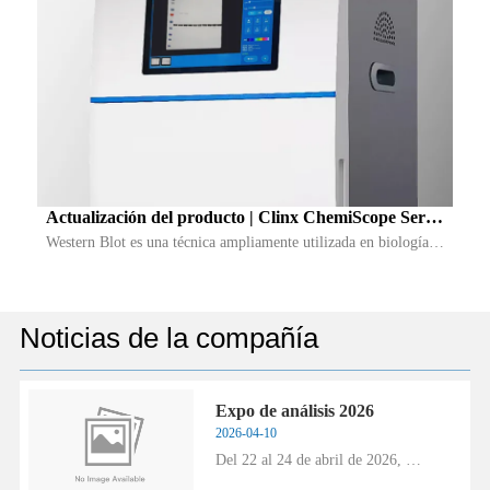
Actualización del producto | Clinx ChemiScope Serie 
6000 Sistema de imágenes de quimioluminiscencia 
Western Blot es una técnica ampliamente utilizada en biología 
presenta la función de superposición automática del 
molecular e investigación médica, principalmente para detectar 
marcador de colores y la bandeja de muestra LED 
los niveles de expresión y características de proteínas específicas 
tricolor
en muestras. Sin embargo, la mayoría de los sistemas come...
Noticias de la compañía
Expo de análisis 2026
2026-04-10
Del 22 al 24 de abril de 2026, 